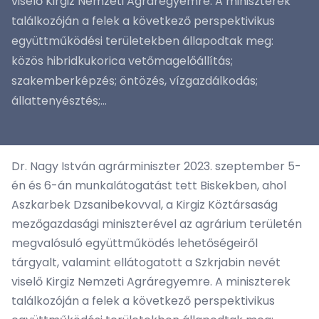
viselő Kirgiz Nemzeti Agráregyemre. A miniszterek
találkozóján a felek a következő perspektivikus
együttműködési területekben állapodtak meg:
közös hibridkukorica vetőmagelőállítás;
szakemberképzés; öntözés, vízgazdálkodás;
állattenyésztés;...
Dr. Nagy István agrárminiszter 2023. szeptember 5-
én és 6-án munkalátogatást tett Biskekben, ahol
Aszkarbek Dzsanibekovval, a Kirgiz Köztársaság
mezőgazdasági miniszterével az agrárium területén
megvalósuló együttműködés lehetőségeiről
tárgyalt, valamint ellátogatott a Szkrjabin nevét
viselő Kirgiz Nemzeti Agráregyemre. A miniszterek
találkozóján a felek a következő perspektivikus