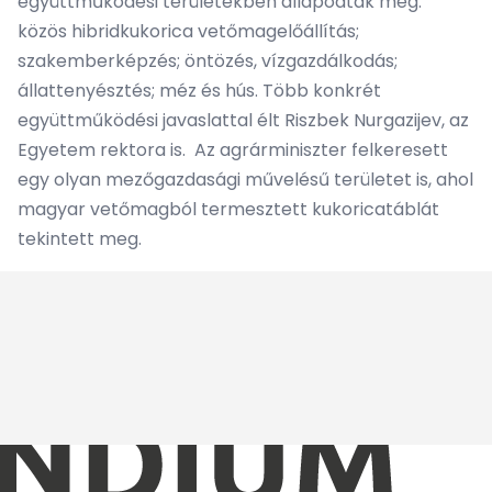
együttműködési területekben állapodtak meg:
közös hibridkukorica vetőmagelőállítás;
szakemberképzés; öntözés, vízgazdálkodás;
állattenyésztés; méz és hús. Több konkrét
együttműködési javaslattal élt Riszbek Nurgazijev, az
Egyetem rektora is. Az agrárminiszter felkeresett
egy olyan mezőgazdasági művelésű területet is, ahol
magyar vetőmagból termesztett kukoricatáblát
tekintett meg.