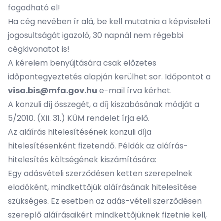
fogadható el!
Ha cég nevében ír alá, be kell mutatnia a képviseleti
jogosultságát igazoló, 30 napnál nem régebbi
cégkivonatot is!
A kérelem benyújtására csak előzetes
időpontegyeztetés alapján kerülhet sor. Időpontot a
visa.bis@mfa.gov.hu
e-mail írva kérhet.
A konzuli díj összegét, a díj kiszabásának módját a
5/2010. (XII. 31.) KÜM rendelet írja elő.
Az aláírás hitelesítésének konzuli díja
hitelesítésenként fizetendő. Példák az aláírás-
hitelesítés költségének kiszámítására:
Egy adásvételi szerződésen ketten szerepelnek
eladóként, mindkettőjük aláírásának hitelesítése
szükséges. Ez esetben az adás-vételi szerződésen
szereplő aláírásaikért mindkettőjüknek fizetnie kell,