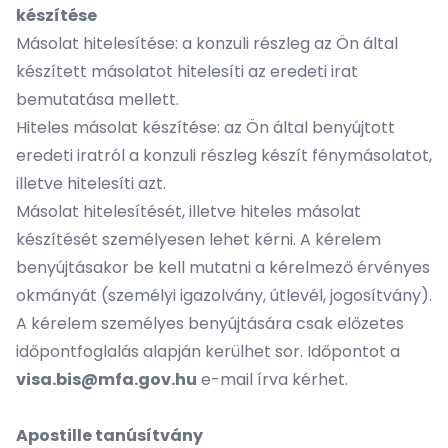
készítése
Másolat hitelesítése: a konzuli részleg az Ön által
készített másolatot hitelesíti az eredeti irat
bemutatása mellett.
Hiteles másolat készítése: az Ön által benyújtott
eredeti iratról a konzuli részleg készít fénymásolatot,
illetve hitelesíti azt.
Másolat hitelesítését, illetve hiteles másolat
készítését személyesen lehet kérni. A kérelem
benyújtásakor be kell mutatni a kérelmező érvényes
okmányát (személyi igazolvány, útlevél, jogosítvány).
A kérelem személyes benyújtására csak előzetes
időpontfoglalás alapján kerülhet sor. Időpontot a
visa.bis@mfa.gov.hu
e-mail írva kérhet.
Apostille tanúsítvány