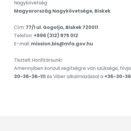
Nagykövetség
Magyarország Nagykövetsége, Biskek
Cím:
77/1 ul. Gogolja, Biskek 720011
Telefon:
+996 (312) 975 012
E-mail:
mission.bis@mfa.gov.hu
Tisztelt Honfitársunk!
Amennyiben konzuli segítségre van szüksége, hívj
30-36-36-111
és Viber alkalmazással a
+36-30-36