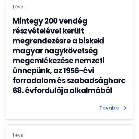
1 éve
Mintegy 200 vendég
részvételével került
megrendezésre a biskeki
magyar nagykövetség
megemlékezése nemzeti
ünnepünk, az 1956-évi
forradalom és szabadságharc
68. évfordulója alkalmából
Tovább
1 éve