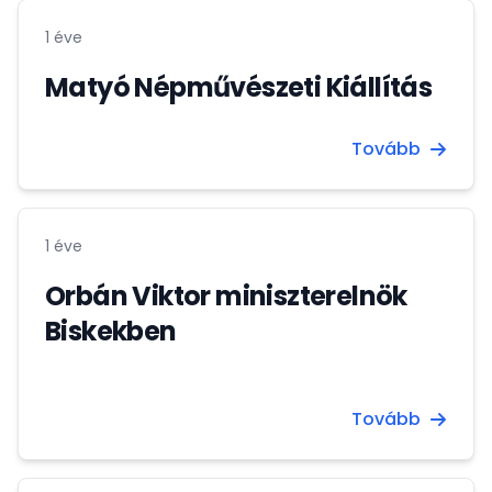
1 éve
Matyó Népművészeti Kiállítás
Tovább
1 éve
Orbán Viktor miniszterelnök
Biskekben
Tovább