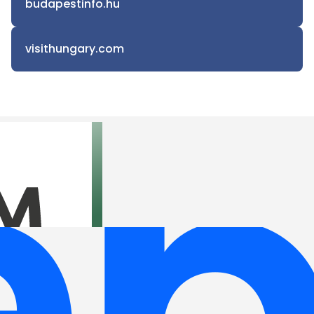
budapestinfo.hu
visithungary.com